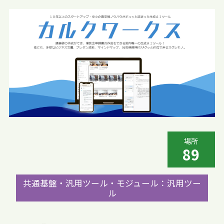
場所
89
共通基盤・汎用ツール・モジュール：汎用ツー
ル