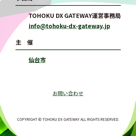
TOHOKU DX GATEWAY運営事務局
info@tohoku-dx-gateway.jp
主 催
仙台市
お問い合わせ
COPYRIGHT © TOHOKU DX GATEWAY ALL RIGHTS RESERVED.